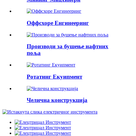
Оффсхоре Енгинееринг
Производи за бушење нафтних
поља
Ротатинг Екуипмент
Челична конструкција