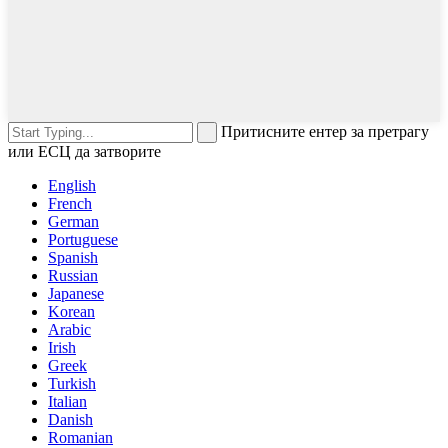
Притисните ентер за претрагу
или ЕСЦ да затворите
English
French
German
Portuguese
Spanish
Russian
Japanese
Korean
Arabic
Irish
Greek
Turkish
Italian
Danish
Romanian