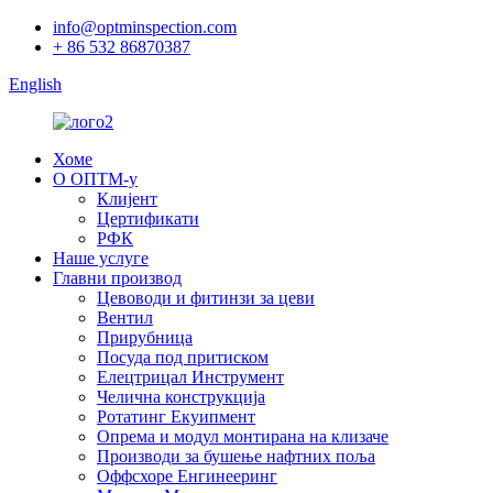
info@optminspection.com
+ 86 532 86870387
English
Хоме
О ОПТМ-у
Клијент
Цертификати
РФК
Наше услуге
Главни производ
Цевоводи и фитинзи за цеви
Вентил
Прирубница
Посуда под притиском
Елецтрицал Инструмент
Челична конструкција
Ротатинг Екуипмент
Опрема и модул монтирана на клизаче
Производи за бушење нафтних поља
Оффсхоре Енгинееринг