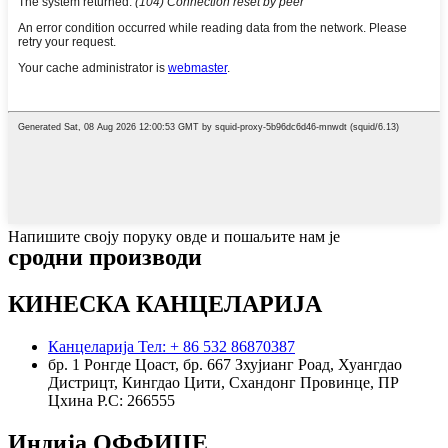
Напишите своју поруку овде и пошаљите нам је
сродни производи
КИНЕСКА КАНЦЕЛАРИЈА
Канцеларија Тел: + 86 532 86870387
бр. 1 Ронгде Цоаст, бр. 667 Зхујианг Роад, Хуангдао
Дистрицт, Кингдао Цити, Схандонг Провинце, ПР
Цхина Р.С: 266555
Индија ОФФИЦЕ