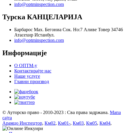
info@optminspection.com
Турска КАНЦЕЛАРИЈА
Барбарос Мах. Бегониа Сок. Но:7 Аливе Товер 34746
Атасехир Истанбул.
info@optminspection.com
Информације
О ОПТМ-у
Контактирајте нас
Наше услуге
Главни производ
© Ауторско право - 2010-2023 : Сва права задржана.
Мапа
сајта
Арамцо Инспецтор
,
Км02
,
Км01-
,
Км03
,
Км05
,
Км04
,