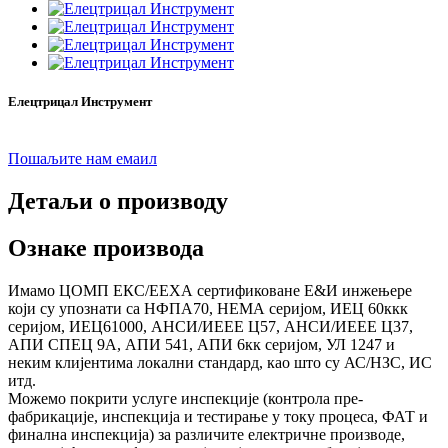
Елецтрицал Инструмент
Пошаљите нам емаил
Детаљи о производу
Ознаке производа
Имамо ЦОМП ЕКС/ЕЕХА сертификоване Е&И инжењере
који су упознати са НФПА70, НЕМА серијом, ИЕЦ 60ккк
серијом, ИЕЦ61000, АНСИ/ИЕЕЕ Ц57, АНСИ/ИЕЕЕ Ц37,
АПИ СПЕЦ 9А, АПИ 541, АПИ 6кк серијом, УЛ 1247 и
неким клијентима локални стандард, као што су АС/НЗС, ИС
итд.
Можемо покрити услуге инспекције (контрола пре-
фабрикације, инспекција и тестирање у току процеса, ФАТ и
финална инспекција) за различите електричне производе,