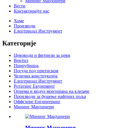
Мининг Мацхинери
Вести
Контактирајте нас
Хоме
Производи
Елецтрицал Инструмент
Категорије
Цевоводи и фитинзи за цеви
Вентил
Прирубница
Посуда под притиском
Челична конструкција
Елецтрицал Инструмент
Ротатинг Екуипмент
Опрема и модул монтирана на клизаче
Производи за бушење нафтних поља
Оффсхоре Енгинееринг
Мининг Мацхинери
Мининг Мацхинери