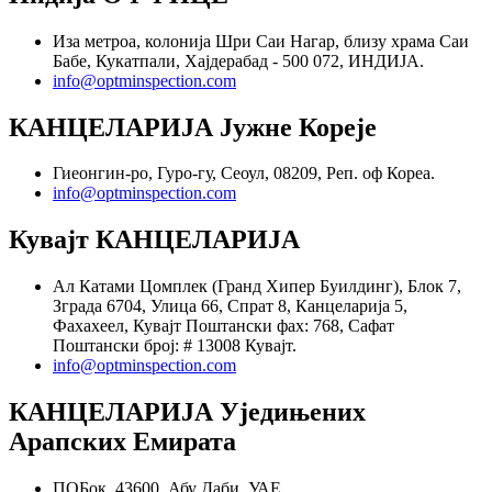
Иза метроа, колонија Шри Саи Нагар, близу храма Саи
Бабе, Кукатпали, Хајдерабад - 500 072, ИНДИЈА.
info@optminspection.com
КАНЦЕЛАРИЈА Јужне Кореје
Гиеонгин-ро, Гуро-гу, Сеоул, 08209, Реп. оф Кореа.
info@optminspection.com
Кувајт КАНЦЕЛАРИЈА
Ал Катами Цомплек (Гранд Хипер Буилдинг), Блок 7,
Зграда 6704, Улица 66, Спрат 8, Канцеларија 5,
Фахахеел, Кувајт Поштански фах: 768, Сафат
Поштански број: # 13008 Кувајт.
info@optminspection.com
КАНЦЕЛАРИЈА Уједињених
Арапских Емирата
ПОБок. 43600, Абу Даби, УАЕ.