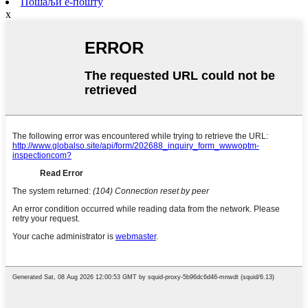
Пошаљи е-пошту
x