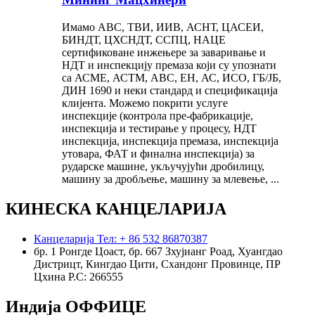
Имамо АВС, ТВИ, ИИВ, АСНТ, ЦАСЕИ,
БИНДТ, ЦХСНДТ, ССПЦ, НАЦЕ
сертификоване инжењере за заваривање и
НДТ и инспекцију премаза који су упознати
са АСМЕ, АСТМ, АВС, ЕН, АС, ИСО, ГБ/ЈБ,
ДИН 1690 и неки стандард и спецификација
клијента. Можемо покрити услуге
инспекције (контрола пре-фабрикације,
инспекција и тестирање у процесу, НДТ
инспекција, инспекција премаза, инспекција
утовара, ФАТ и финална инспекција) за
рударске машине, укључујући дробилицу,
машину за дробљење, машину за млевење, ...
КИНЕСКА КАНЦЕЛАРИЈА
Канцеларија Тел: + 86 532 86870387
бр. 1 Ронгде Цоаст, бр. 667 Зхујианг Роад, Хуангдао
Дистрицт, Кингдао Цити, Схандонг Провинце, ПР
Цхина Р.С: 266555
Индија ОФФИЦЕ