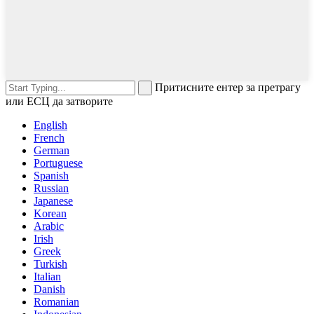
Притисните ентер за претрагу
или ЕСЦ да затворите
English
French
German
Portuguese
Spanish
Russian
Japanese
Korean
Arabic
Irish
Greek
Turkish
Italian
Danish
Romanian