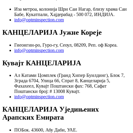
Иза метроа, колонија Шри Саи Нагар, близу храма Саи
Бабе, Кукатпали, Хајдерабад - 500 072, ИНДИЈА.
info@optminspection.com
КАНЦЕЛАРИЈА Јужне Кореје
Гиеонгин-ро, Гуро-гу, Сеоул, 08209, Реп. оф Кореа.
info@optminspection.com
Кувајт КАНЦЕЛАРИЈА
Ал Катами Цомплек (Гранд Хипер Буилдинг), Блок 7,
Зграда 6704, Улица 66, Спрат 8, Канцеларија 5,
Фахахеел, Кувајт Поштански фах: 768, Сафат
Поштански број: # 13008 Кувајт.
info@optminspection.com
КАНЦЕЛАРИЈА Уједињених
Арапских Емирата
ПОБок. 43600, Абу Даби, УАЕ.