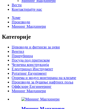
Мининг Мацхинери
Вести
Контактирајте нас
Хоме
Производи
Мининг Мацхинери
Категорије
Цевоводи и фитинзи за цеви
Вентил
Прирубница
Посуда под притиском
Челична конструкција
Елецтрицал Инструмент
Ротатинг Екуипмент
Опрема и модул монтирана на клизаче
Производи за бушење нафтних поља
Оффсхоре Енгинееринг
Мининг Мацхинери
Мининг Мацхинери