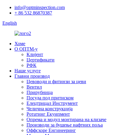
info@optminspection.com
+ 86 532 86870387
English
Хоме
О ОПТМ-у
Клијент
Цертификати
РФК
Наше услуге
Главни производ
Цевоводи и фитинзи за цеви
Вентил
Прирубница
Посуда под притиском
Елецтрицал Инструмент
Челична конструкција
Ротатинг Екуипмент
Опрема и модул монтирана на клизаче
Производи за бушење нафтних поља
Оффсхоре Енгинееринг