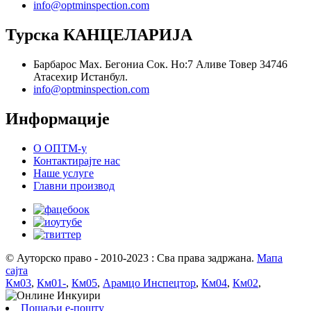
info@optminspection.com
Турска КАНЦЕЛАРИЈА
Барбарос Мах. Бегониа Сок. Но:7 Аливе Товер 34746
Атасехир Истанбул.
info@optminspection.com
Информације
О ОПТМ-у
Контактирајте нас
Наше услуге
Главни производ
© Ауторско право - 2010-2023 : Сва права задржана.
Мапа
сајта
Км03
,
Км01-
,
Км05
,
Арамцо Инспецтор
,
Км04
,
Км02
,
Пошаљи е-пошту