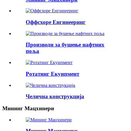
Оффсхоре Енгинееринг
Производи за бушење нафтних
поља
Ротатинг Екуипмент
Челична конструкција
Мининг Мацхинери
Мининг Мацхинери