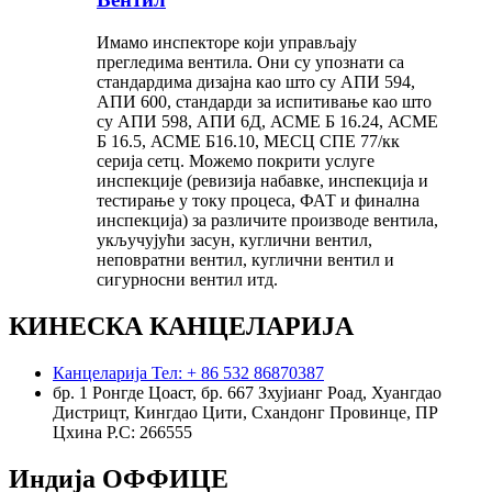
Имамо инспекторе који управљају
прегледима вентила. Они су упознати са
стандардима дизајна као што су АПИ 594,
АПИ 600, стандарди за испитивање као што
су АПИ 598, АПИ 6Д, АСМЕ Б 16.24, АСМЕ
Б 16.5, АСМЕ Б16.10, МЕСЦ СПЕ 77/кк
серија сетц. Можемо покрити услуге
инспекције (ревизија набавке, инспекција и
тестирање у току процеса, ФАТ и финална
инспекција) за различите производе вентила,
укључујући засун, куглични вентил,
неповратни вентил, куглични вентил и
сигурносни вентил итд.
КИНЕСКА КАНЦЕЛАРИЈА
Канцеларија Тел: + 86 532 86870387
бр. 1 Ронгде Цоаст, бр. 667 Зхујианг Роад, Хуангдао
Дистрицт, Кингдао Цити, Схандонг Провинце, ПР
Цхина Р.С: 266555
Индија ОФФИЦЕ