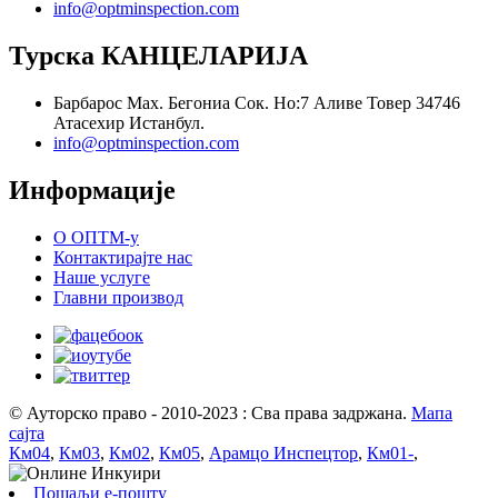
info@optminspection.com
Турска КАНЦЕЛАРИЈА
Барбарос Мах. Бегониа Сок. Но:7 Аливе Товер 34746
Атасехир Истанбул.
info@optminspection.com
Информације
О ОПТМ-у
Контактирајте нас
Наше услуге
Главни производ
© Ауторско право - 2010-2023 : Сва права задржана.
Мапа
сајта
Км04
,
Км03
,
Км02
,
Км05
,
Арамцо Инспецтор
,
Км01-
,
Пошаљи е-пошту