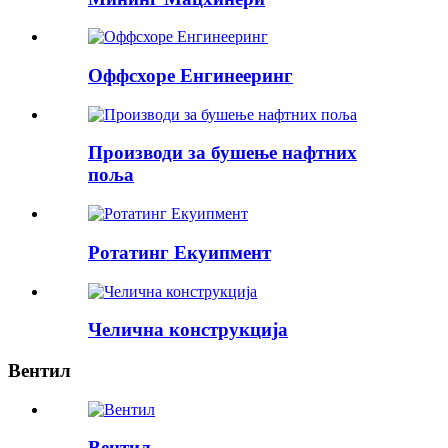
Оффсхоре Енгинееринг
Производи за бушење нафтних
поља
Ротатинг Екуипмент
Челична конструкција
Вентил
Вентил