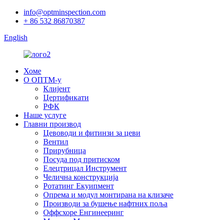
info@optminspection.com
+ 86 532 86870387
English
Хоме
О ОПТМ-у
Клијент
Цертификати
РФК
Наше услуге
Главни производ
Цевоводи и фитинзи за цеви
Вентил
Прирубница
Посуда под притиском
Елецтрицал Инструмент
Челична конструкција
Ротатинг Екуипмент
Опрема и модул монтирана на клизаче
Производи за бушење нафтних поља
Оффсхоре Енгинееринг