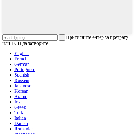
Притисните ентер за претрагу
или ЕСЦ да затворите
English
French
German
Portuguese
Spanish
Russian
Japanese
Korean
Arabic
Irish
Greek
Turkish
Italian
Danish
Romanian