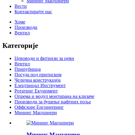
Мининг Мацхинери
Вести
Контактирајте нас
Хоме
Производи
Вентил
Категорије
Цевоводи и фитинзи за цеви
Вентил
Прирубница
Посуда под притиском
Челична конструкција
Елецтрицал Инструмент
Ротатинг Екуипмент
Опрема и модул монтирана на клизаче
Производи за бушење нафтних поља
Оффсхоре Енгинееринг
Мининг Мацхинери
Мининг Мацхинери