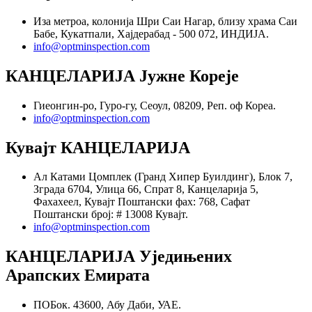
Иза метроа, колонија Шри Саи Нагар, близу храма Саи
Бабе, Кукатпали, Хајдерабад - 500 072, ИНДИЈА.
info@optminspection.com
КАНЦЕЛАРИЈА Јужне Кореје
Гиеонгин-ро, Гуро-гу, Сеоул, 08209, Реп. оф Кореа.
info@optminspection.com
Кувајт КАНЦЕЛАРИЈА
Ал Катами Цомплек (Гранд Хипер Буилдинг), Блок 7,
Зграда 6704, Улица 66, Спрат 8, Канцеларија 5,
Фахахеел, Кувајт Поштански фах: 768, Сафат
Поштански број: # 13008 Кувајт.
info@optminspection.com
КАНЦЕЛАРИЈА Уједињених
Арапских Емирата
ПОБок. 43600, Абу Даби, УАЕ.